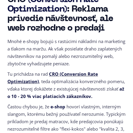
Optimization)
: Reklama
privedie návštevnosť, ale
web rozhodne o predaji
Mnohé e-shopy bojujú s rastúcimi nákladmi na marketing
a tlakom na maržu. Ak však posielate draho zaplatených
návštevníkov na pomalý alebo nezrozumiteľný web,
zbytočne vyhadzujete peniaze.
Tu prichádza na rad
CRO (Conversion Rate
Optimization)
, teda optimalizácia konverzného pomeru,
vďaka ktorej dokážete z existujúcej návštevnosti získať
až
o 10 - 20 % viac platiacich zákazníkov.
Častou chybou je, že
e-shop
hovorí vlastným, interným
slangom, ktorému bežný používateľ nerozumie. Typickým
príkladom je predaj matracov, kde predajcovia ponúkajú
nezrozumiteľné filtre ako "flexi-kokos" alebo "kvalita 2, 3,