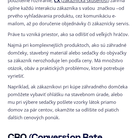
použiteľné rozhranie,
CX
(zákaznícka skúsenosť)
zahŕňa
úplne každú interakciu zákazníka s vašou značkou –od
prvého vyhľadávania produktu, cez komunikáciu e-
mailom, až po doručenie objednávky či zákaznícky servis.
Práve tu vzniká priestor, ako sa odlíšiť od veľkých hráčov.
Najmä pri komplexnejších produktoch, ako sú záhradné
domčeky, stavebný materiál alebo sedačky do obývačky
sa zákazník nerozhoduje len podľa ceny. Má množstvo
otázok, obáv a praktických problémov, ktoré potrebuje
vyriešiť.
Napríklad, ak zákazníkovi pri kúpe záhradného domčeka
pomôžete vybaviť ohlášku na stavebnom úrade, alebo
mu pri výbere sedačky pošlete vzorky látok priamo
domov za pár centov, okamžite sa odlíšite od piatich
ďalších cenových ponúk.
CRO
(Conversion Rate