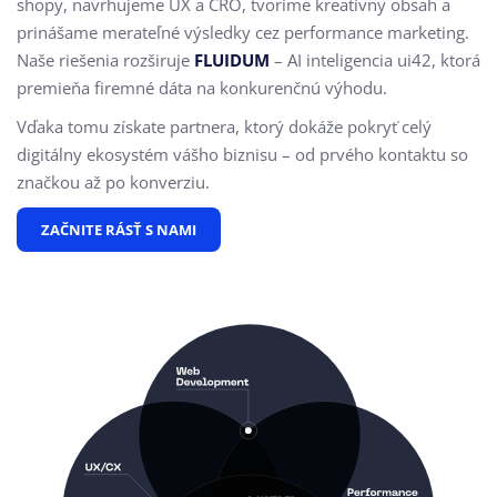
shopy, navrhujeme UX a CRO,
tvoríme kreatívny obsah a
prinášame merateľné výsledky cez performance marketing.
Naše riešenia rozširuje
FLUIDUM
– AI inteligencia ui42, ktorá
premieňa firemné dáta na konkurenčnú výhodu.
Vďaka tomu získate partnera, ktorý dokáže pokryť celý
digitálny ekosystém vášho biznisu – od prvého kontaktu so
značkou až po konverziu.
ZAČNITE RÁSŤ S NAMI