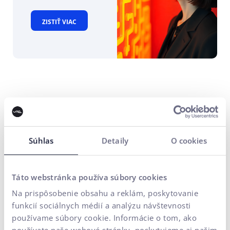
ZISTIŤ VIAC
Inovujte bezpečne vďaka
výskumu
Súhlas
Detaily
O cookies
Umelá inteligencia dnes dokáže výrazne zrýchliť tvorbu e-
shopov či marketingového obsahu. Bez hlbšieho
Táto webstránka používa súbory cookies
pochopenia zákazníka však firmy často skončia pri
Na prispôsobenie obsahu a reklám, poskytovanie
priemerných riešeniach.
funkcií sociálnych médií a analýzu návštevnosti
Ak sa chcete odlíšiť, potrebujete kvalitný zákaznícky
používame súbory cookie. Informácie o tom, ako
výskum.
Jeho cieľom nie je len merať spokojnosť
používate naše webové stránky, poskytujeme aj našim