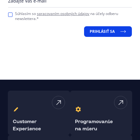
Zadajte Váš e-mail
Súhlasím so
spracovaním osobných údajov
na účely odberu
newslettera.*
PRIHLÁSIŤ SA
Customer
Programovanie
Experience
na mieru