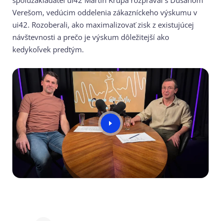
spoluzakladateľ ui42 Martin Krupa rozprával s Dušanom
Verešom, vedúcim oddelenia zákazníckeho výskumu v
ui42. Rozoberali, ako maximalizovať zisk z existujúcej
návštevnosti a prečo je výskum dôležitejší ako
kedykoľvek predtým.