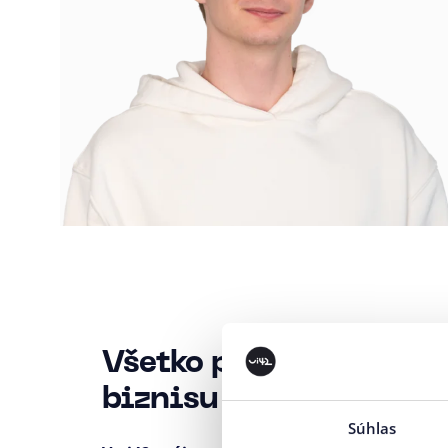
Všetko pre rast vášho
biznisu na jednom mie
Súhlas