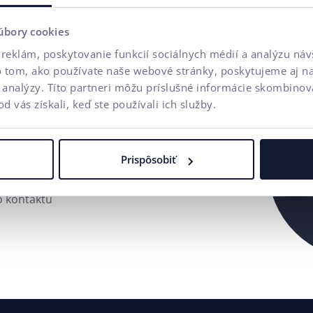
ológie,
úbory cookies
weby a e-
reklám, poskytovanie funkcií sociálnych médií a analýzu ná
ny obsah a
o tom, ako používate naše webové stránky, poskytujeme aj n
ce
a analýzy. Títo partneri môžu príslušné informácie skombinova
od vás získali, keď ste používali ich služby.
ncia ui42,
 výhodu.
Prispôsobiť
kryť celý
o kontaktu