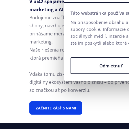
V ui42 spájame stratégiu, kreativitu, techn
marketing a AI do jedného celku.
Táto webstránka používa s
Budujeme značky a vizuálne identity, tvoríme 
Na prispôsobenie obsahu a 
shopy, navrhujeme UX a CRO,
tvoríme kreatív
súbory cookie. Informácie 
prinášame merateľné výsledky cez performan
sociálnych médií, inzercie 
marketing.
ste im poskytli alebo ktoré 
Naše riešenia rozširuje
FLUIDUM
– AI intelige
ktorá premieňa firemné dáta na konkurenčnú
Odmietnuť
Vďaka tomu získate partnera, ktorý dokáže po
digitálny ekosystém vášho biznisu – od prvéh
so značkou až po konverziu.
ZAČNITE RÁSŤ S NAMI