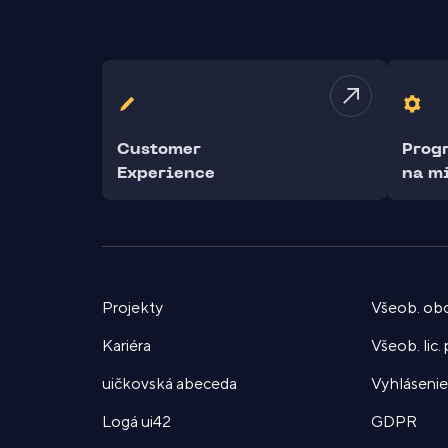
Customer
Prog
Experience
na m
Projekty
Všeob. ob
Kariéra
Všeob. lic
uičkovská abeceda
Vyhlásenie 
Logá ui42
GDPR