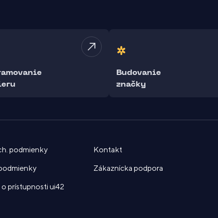
ramovanie
Budovanie
ieru
značky
ch. podmienky
Kontakt
. podmienky
Zákaznícka podpora
o prístupnosti ui42